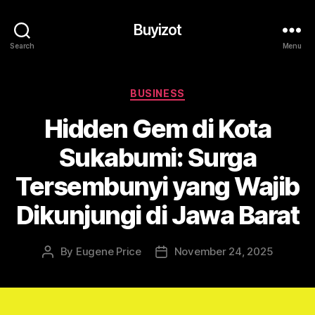
Buyizot
Search
Menu
Categories
BUSINESS
Hidden Gem di Kota
Sukabumi: Surga
Tersembunyi yang Wajib
Dikunjungi di Jawa Barat
By
Eugene Price
November 24, 2025
Post
Post
author
date