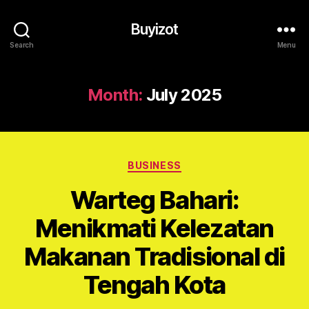
Buyizot
Search
Menu
Month:
July 2025
Categories
BUSINESS
Warteg Bahari:
Menikmati Kelezatan
Makanan Tradisional di
Tengah Kota